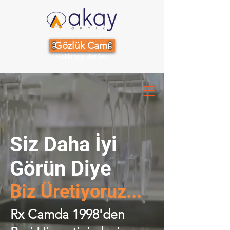
Gözlük Camı
Hakkında Her Şey
Siz Daha İyi
Görün Diye
Biz Üretiyoruz...
Rx Camda 1998'den