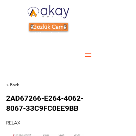
Gözlük Camı
Hakkında Her Şey
< Back
2AD67266-E264-4062-
8067-33C9FC0EE9BB
RELAX