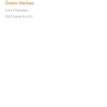
Üretim Merkezi
Evka 3 Mahallesi
129/3 Sokak No:10/1
Bornova, İzmir, Türkiye
+90 232 400 25 29
info@akayoptik.com.tr
Sipariş Hattı
Her türlü sorunuz, ihtiyacınız ve siparişiniz için
lütfen
Opak Lens Sipariş Hattını
arayınız:
0850-
755-9595
2022 Tüm hakları Akay Optik Sanayi ve
Ticaret A.Ş.'ye aittir.