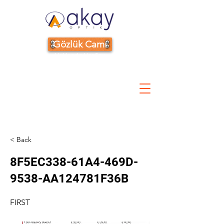
Gözlük Camı
Hakkında Her Şey
< Back
8F5EC338-61A4-469D-
9538-AA124781F36B
FIRST