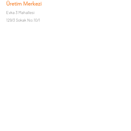
Üretim Merkezi
Evka 3 Mahallesi
129/3 Sokak No:10/1
Bornova, İzmir, Türkiye
+90 232 400 25 29
info@akayoptik.com.tr
Sipariş Hattı
Her türlü sorunuz, ihtiyacınız ve siparişiniz için
lütfen
Opak Lens Sipariş Hattını
arayınız:
0850-
755-9595
2022 Tüm hakları Akay Optik Sanayi ve
Ticaret A.Ş.'ye aittir.